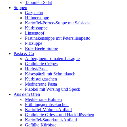
Tabouléh-Salat
Suppen
Gazpacho
Hühnersuppe
Kartoffel-Porree-Suppe mit Salsiccia
Kürbissuppe
Linsentopf
Pastinakensuppe mit Petersilienpesto
Pilzsuppe
Rote-Beete-Suppe
Pasta & Co
Auberginen-Tomaten-Lasagne
Gratinierte Crêpes
Herbst-Pasta
Käsespätzli mit Schnittlauch
Kürbisteigtaschen
Mediterrane Pasta
Pizokel mit Wirsing und Speck
Aus dem Ofen
Mediterrane Bohnen
Frühlingsgemüsekuchen
Kartoffel-Möhren-Auflauf
Gratinierte Griess- und Hackklösschen
Kartoffel-Sauerkraut-Auflauf
Gefüllte Kürbisse