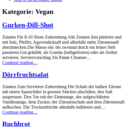
Kategorie:
Vegan
Gurken-Dill-Shot
Zutaten Für 8-10 Shots Zubereitung Alle Zutaten fein pürieren und
mit Salz, Pfeffer, Agavendicksaft und allenfalls mehr Zitronensaft
abschmecken.Die Masse ein- bis zweimal durch ein feines Sieb
passieren.Gut gekühlt, als Granita (halbgefroren) oder als Sorbet
servieren. Serviervorschlag Als Palate Cleanser…
“Gurken-
Continue reading
…
Dill-
Shot”
Dörrfruchtsalat
Zutaten Zum Servieren Zubereitung Die Schale der halben Zitrone
mit einem Sparschäler in grossen Stücken abschälen, den Saft
auspressen. Den Tee mit der Zimtstange, der aufgeschlitzten
Vanillestange, dem Zucker, der Zitronenschale und dem Zitronensaft
aufkochen. Die Trockenfrüchte allenfalls halbieren und…
“Dörrfruchtsalat”
Continue reading
…
Ruchbrot