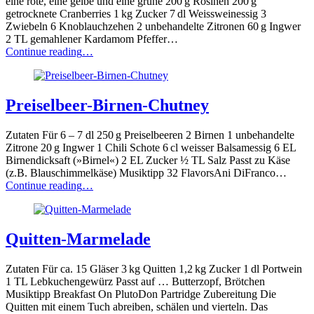
eine rote, eine gelbe und eine grüne 200 g Rosinen 200 g
getrocknete Cranberries 1 kg Zucker 7 dl Weissweinessig 3
Zwiebeln 6 Knoblauchzehen 2 unbehandelte Zitronen 60 g Ingwer
2 TL gemahlener Kardamom Pfeffer…
“Quitten-
Continue reading
…
Chutney”
Preiselbeer-Birnen-Chutney
Zutaten Für 6 – 7 dl 250 g Preiselbeeren 2 Birnen 1 unbehandelte
Zitrone 20 g Ingwer 1 Chili Schote 6 cl weisser Balsamessig 6 EL
Birnendicksaft (»Birnel«) 2 EL Zucker ½ TL Salz Passt zu Käse
(z.B. Blauschimmelkäse) Musiktipp 32 FlavorsAni DiFranco…
“Preiselbeer-
Continue reading
…
Birnen-
Chutney”
Quitten-Marmelade
Zutaten Für ca. 15 Gläser 3 kg Quitten 1,2 kg Zucker 1 dl Portwein
1 TL Lebkuchengewürz Passt auf … Butterzopf, Brötchen
Musiktipp Breakfast On PlutoDon Partridge Zubereitung Die
Quitten mit einem Tuch abreiben, schälen und vierteln. Das