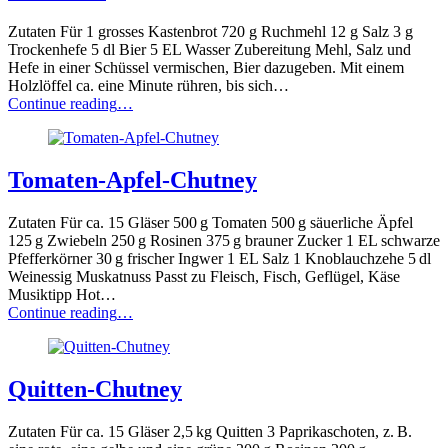
Zutaten Für 1 grosses Kastenbrot 720 g Ruchmehl 12 g Salz 3 g
Trockenhefe 5 dl Bier 5 EL Wasser Zubereitung Mehl, Salz und
Hefe in einer Schüssel vermischen, Bier dazugeben. Mit einem
Holzlöffel ca. eine Minute rühren, bis sich…
“Ruchbrot”
Continue reading
…
Tomaten-Apfel-Chutney
Zutaten Für ca. 15 Gläser 500 g Tomaten 500 g säuerliche Äpfel
125 g Zwiebeln 250 g Rosinen 375 g brauner Zucker 1 EL schwarze
Pfefferkörner 30 g frischer Ingwer 1 EL Salz 1 Knoblauchzehe 5 dl
Weinessig Muskatnuss Passt zu Fleisch, Fisch, Geflügel, Käse
Musiktipp Hot…
“Tomaten-
Continue reading
…
Apfel-
Chutney”
Quitten-Chutney
Zutaten Für ca. 15 Gläser 2,5 kg Quitten 3 Paprikaschoten, z. B.