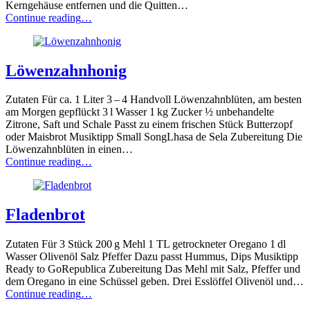
Kerngehäuse entfernen und die Quitten…
“Quitten-
Continue reading
…
Marmelade”
Löwenzahnhonig
Zutaten Für ca. 1 Liter 3 – 4 Handvoll Löwenzahnblüten, am besten
am Morgen gepflückt 3 l Wasser 1 kg Zucker ½ unbehandelte
Zitrone, Saft und Schale Passt zu einem frischen Stück Butterzopf
oder Maisbrot Musiktipp Small SongLhasa de Sela Zubereitung Die
Löwenzahnblüten in einen…
“Löwenzahnhonig”
Continue reading
…
Fladenbrot
Zutaten Für 3 Stück 200 g Mehl 1 TL getrockneter Oregano 1 dl
Wasser Olivenöl Salz Pfeffer Dazu passt Hummus, Dips Musiktipp
Ready to GoRepublica Zubereitung Das Mehl mit Salz, Pfeffer und
dem Oregano in eine Schüssel geben. Drei Esslöffel Olivenöl und…
“Fladenbrot”
Continue reading
…