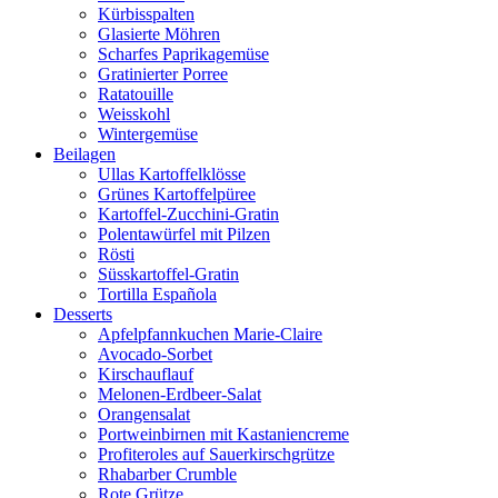
Kürbisspalten
Glasierte Möhren
Scharfes Paprikagemüse
Gratinierter Porree
Ratatouille
Weisskohl
Wintergemüse
Beilagen
Ullas Kartoffelklösse
Grünes Kartoffelpüree
Kartoffel-Zucchini-Gratin
Polentawürfel mit Pilzen
Rösti
Süsskartoffel-Gratin
Tortilla Española
Desserts
Apfelpfannkuchen Marie-Claire
Avocado-Sorbet
Kirschauflauf
Melonen-Erdbeer-Salat
Orangensalat
Portweinbirnen mit Kastaniencreme
Profiteroles auf Sauerkirschgrütze
Rhabarber Crumble
Rote Grütze