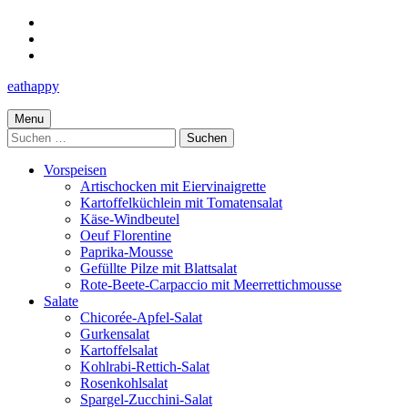
Skip
to
Skip
main
to
Skip
navigation
main
to
eathappy
content
footer
Menu
Suchen
nach:
Vorspeisen
Artischocken mit Eiervinaigrette
Kartoffelküchlein mit Tomatensalat
Käse-Windbeutel
Oeuf Florentine
Paprika-Mousse
Gefüllte Pilze mit Blattsalat
Rote-Beete-Carpaccio mit Meerrettichmousse
Salate
Chicorée-Apfel-Salat
Gurkensalat
Kartoffelsalat
Kohlrabi-Rettich-Salat
Rosenkohlsalat
Spargel-Zucchini-Salat