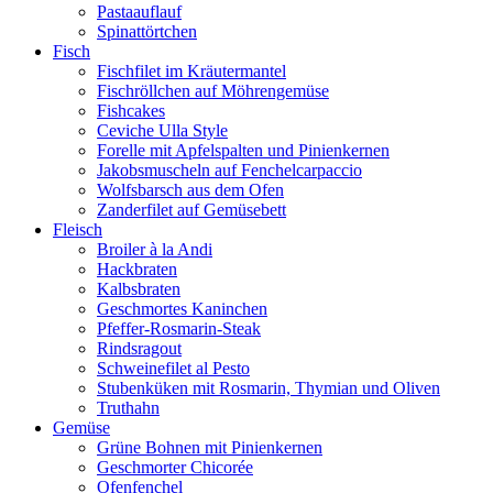
Pastaauflauf
Spinattörtchen
Fisch
Fischfilet im Kräutermantel
Fischröllchen auf Möhrengemüse
Fishcakes
Ceviche Ulla Style
Forelle mit Apfelspalten und Pinienkernen
Jakobsmuscheln auf Fenchelcarpaccio
Wolfsbarsch aus dem Ofen
Zanderfilet auf Gemüsebett
Fleisch
Broiler à la Andi
Hackbraten
Kalbsbraten
Geschmortes Kaninchen
Pfeffer-Rosmarin-Steak
Rindsragout
Schweinefilet al Pesto
Stubenküken mit Rosmarin, Thymian und Oliven
Truthahn
Gemüse
Grüne Bohnen mit Pinienkernen
Geschmorter Chicorée
Ofenfenchel