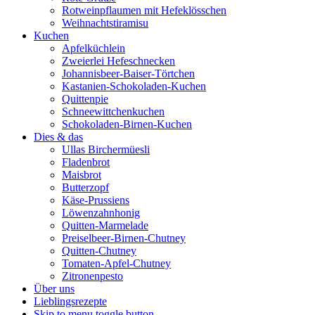
Rotweinpflaumen mit Hefeklösschen
Weihnachtstiramisu
Kuchen
Apfelküchlein
Zweierlei Hefeschnecken
Johannisbeer-Baiser-Törtchen
Kastanien-Schokoladen-Kuchen
Quittenpie
Schneewittchenkuchen
Schokoladen-Birnen-Kuchen
Dies & das
Ullas Birchermüesli
Fladenbrot
Maisbrot
Butterzopf
Käse-Prussiens
Löwenzahnhonig
Quitten-Marmelade
Preiselbeer-Birnen-Chutney
Quitten-Chutney
Tomaten-Apfel-Chutney
Zitronenpesto
Über uns
Lieblingsrezepte
Skip to menu toggle button